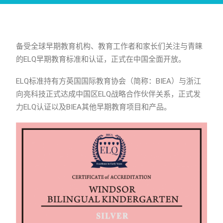
备受全球早期教育机构、教育工作者和家长们关注与青睐
的ELQ早期教育标准和认证，正式在中国全面开放。
ELQ标准持有方英国国际教育协会（简称：BIEA）与浙江
向亮科技正式达成中国区ELQ战略合作伙伴关系，正式发
力ELQ认证以及BIEA其他早期教育项目和产品。