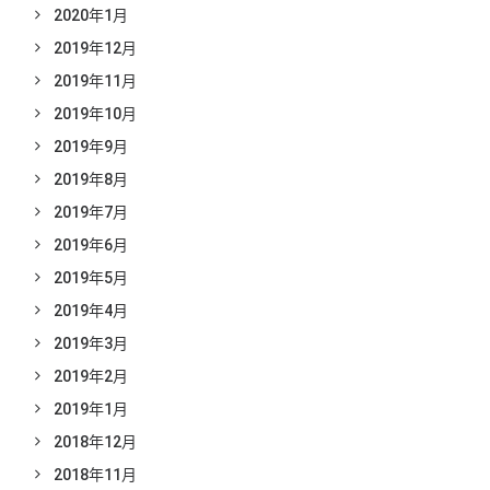
2020年1月
2019年12月
2019年11月
2019年10月
2019年9月
2019年8月
2019年7月
2019年6月
2019年5月
2019年4月
2019年3月
2019年2月
2019年1月
2018年12月
2018年11月