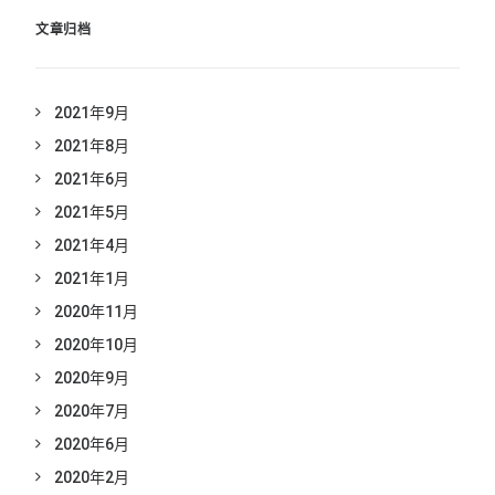
文章归档
2021年9月
2021年8月
2021年6月
2021年5月
2021年4月
2021年1月
2020年11月
2020年10月
2020年9月
2020年7月
2020年6月
2020年2月