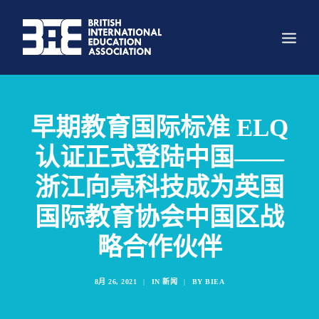
关于我们
早期教育国际标准 ELQ
组织架构
认证正式登陆中国——
主要项目
浙江向亮科技成为英国
科创大赛
国际教育协会中国区战
新闻
资讯
略合作伙伴
照片墙
8月 26, 2021
|
IN
新闻
|
BY
BIEA