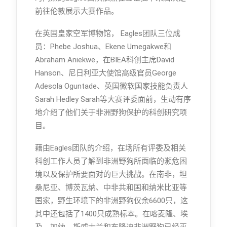
前往伦敦展示大赛作品。
在英国皇家空军博物馆， Eagles团队三位成
员：Phebe Joshua、Ekene Umegakwe和
Abraham Aniekwe，在BIEA科创主席David
Hanson、尼日利亚大使馆高级官员George
Adesola Oguntade、英国微软国家技能负责人
Sarah Hedley Sarah等大赛评委面前，生动有序
地介绍了他们关于非洲野狗保护的科创研究项
目。
藉由Eagles团队的介绍，在场所有评委及相关
科创工作人员了解到非洲野狗所面临的濒危困
境以及保护所要面对的巨大挑战。在南非，坦
桑尼亚、博茨瓦纳、中非共和国和纳米比亚等
国家，野生环境下的非洲野狗仅余6600只，这
其中还包括了1400只成熟标本。在喀麦隆、埃
及、加纳、斯威士兰和布隆迪非洲野狗已经灭