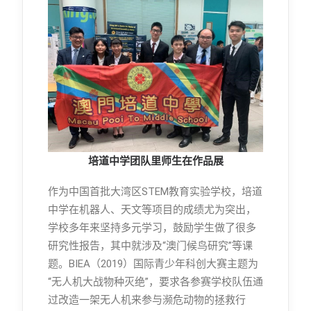
培道中学团队里师生在作品展
作为中国首批大湾区STEM教育实验学校，培道
中学在机器人、天文等项目的成绩尤为突出，
学校多年来坚持多元学习，鼓励学生做了很多
研究性报告，其中就涉及“澳门候鸟研究”等课
题。BIEA（2019）国际青少年科创大赛主题为
“无人机大战物种灭绝”，要求各参赛学校队伍通
过改造一架无人机来参与濒危动物的拯救行