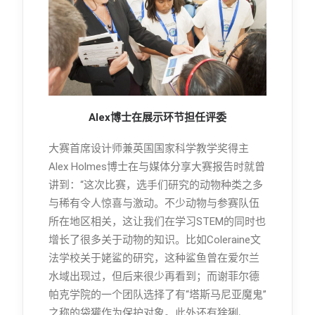
Alex博士在展示环节担任评委
大赛首席设计师兼英国国家科学教学奖得主
Alex Holmes博士在与媒体分享大赛报告时就曾
讲到：“这次比赛，选手们研究的动物种类之多
与稀有令人惊喜与激动。不少动物与参赛队伍
所在地区相关，这让我们在学习STEM的同时也
增长了很多关于动物的知识。比如Coleraine文
法学校关于姥鲨的研究，这种鲨鱼曾在爱尔兰
水域出现过，但后来很少再看到；而谢菲尔德
帕克学院的一个团队选择了有“塔斯马尼亚魔鬼”
之称的袋獾作为保护对象。此外还有猞猁、