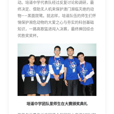
动。培道中学代表队经过反复讨论和调研，最
终决定、借助无人机来保护澳门濒临灭绝的动
物——黑面琵鹭。就这样，培道队伍的师生们怀
惴保护濒危动物的大爱之心与夯实的科创基础
知识，一路高歌猛进闯入决赛，最终捧回综合
优胜奖奖杯。
培道中学团队里师生在大赛颁奖典礼