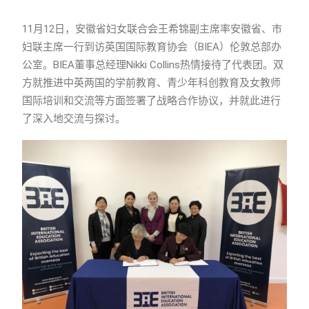
11月12日，安徽省妇女联合会王希锦副主席率安徽省、市
妇联主席一行到访英国国际教育协会（BIEA）伦敦总部办
公室。BIEA董事总经理Nikki Collins热情接待了代表团。双
方就推进中英两国的学前教育、青少年科创教育及女教师
国际培训和交流等方面签署了战略合作协议，并就此进行
了深入地交流与探讨。