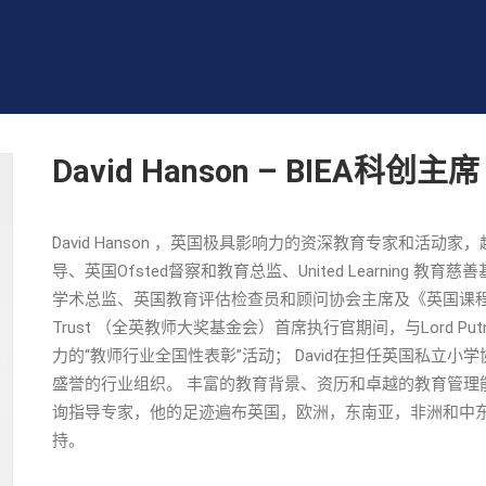
David Hanson – BIEA科创主席
David Hanson ，英国极具影响力的资深教育专家和活
导、英国Ofsted督察和教育总监、United Learning 教
学术总监、英国教育评估检查员和顾问协会主席及《英国课程与评估期刊
Trust （全英教师大奖基金会）首席执行官期间，与Lord 
力的“教师行业全国性表彰”活动； David在担任英国私立小
盛誉的行业组织。 丰富的教育背景、资历和卓越的教育管理能
询指导专家，他的足迹遍布英国，欧洲，东南亚，非洲和中
持。