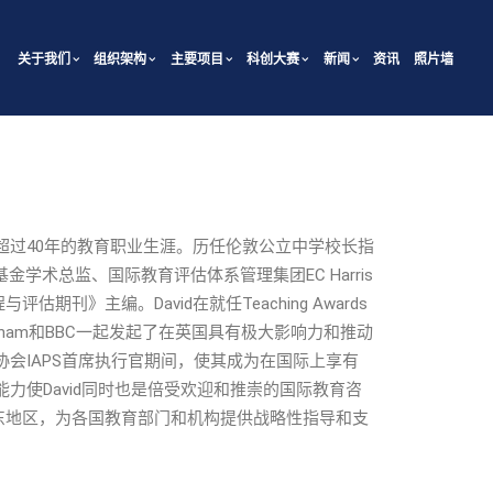
关于我们
组织架构
主要项目
科创大赛
新闻
资讯
照片墙
动家，超过40年的教育职业生涯。历任伦敦公立中学校长指
育慈善基金学术总监、国际教育评估体系管理集团EC Harris
》主编。David在就任Teaching Awards
Putnam和BBC一起发起了在英国具有极大影响力和推动
学协会IAPS首席执行官期间，使其成为在国际上享有
力使David同时也是倍受欢迎和推崇的国际教育咨
东地区，为各国教育部门和机构提供战略性指导和支